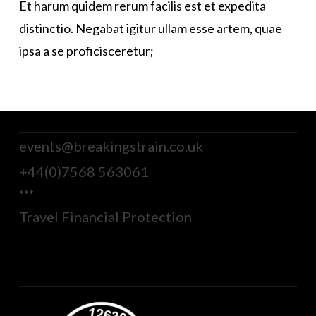
Et harum quidem rerum facilis est et expedita
distinctio. Negabat igitur ullam esse artem, quae
ipsa a se proficisceretur;
events@breakingstrain.co.uk
+44(0)7568 563061
***
Travel Financial Protection