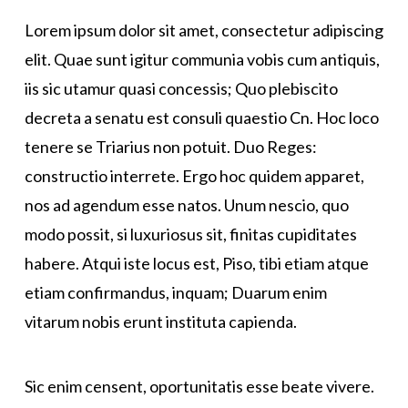
Lorem ipsum dolor sit amet, consectetur adipiscing
elit. Quae sunt igitur communia vobis cum antiquis,
iis sic utamur quasi concessis; Quo plebiscito
decreta a senatu est consuli quaestio Cn. Hoc loco
tenere se Triarius non potuit. Duo Reges:
constructio interrete. Ergo hoc quidem apparet,
nos ad agendum esse natos. Unum nescio, quo
modo possit, si luxuriosus sit, finitas cupiditates
habere. Atqui iste locus est, Piso, tibi etiam atque
etiam confirmandus, inquam; Duarum enim
vitarum nobis erunt instituta capienda.
Sic enim censent, oportunitatis esse beate vivere.